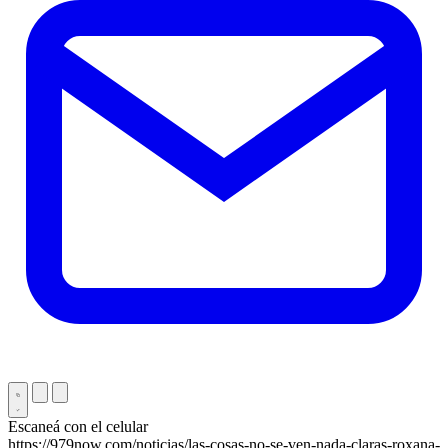
Escaneá con el celular
https://979now.com/noticias/las-cosas-no-se-ven-nada-claras-roxana-