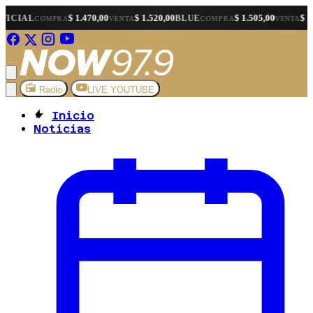
$ 1.470,00
$ 1.520,00
$ 1.505,00
$ 1.525,00
BLUE
MEP
MPRA
VENTA
COMPRA
VENTA
Radio
LIVE YOUTUBE
Inicio
Noticias