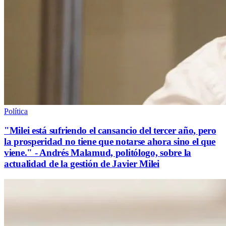
Política
"Milei está sufriendo el cansancio del tercer año, pero
la prosperidad no tiene que notarse ahora sino el que
viene." - Andrés Malamud, politólogo, sobre la
actualidad de la gestión de Javier Milei