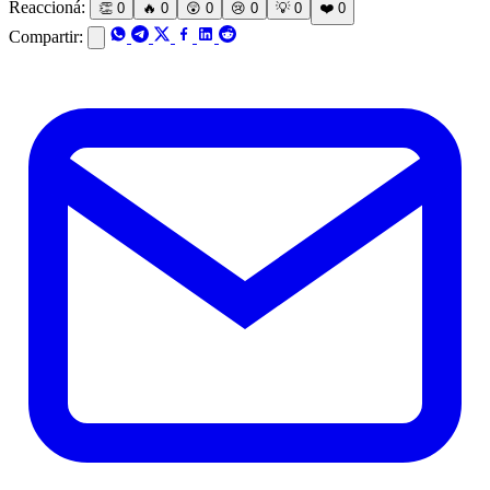
Reaccioná:
👏
0
🔥
0
😲
0
😢
0
💡
0
❤️
0
Compartir: