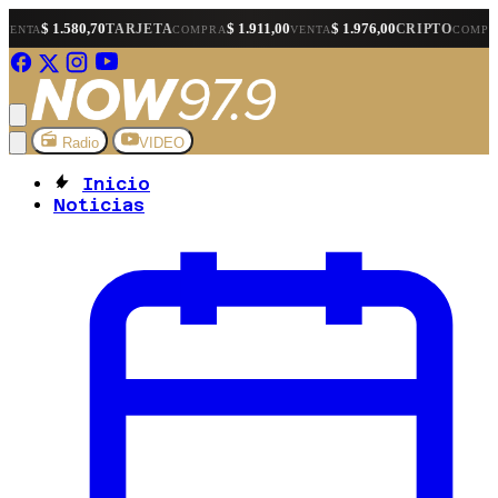
580,70
$ 1.911,00
$ 1.976,00
$ 1.570,65
TARJETA
CRIPTO
COMPRA
VENTA
COMPRA
Radio
VIDEO
Inicio
Noticias